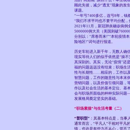
顾此失彼，减少“透支”现象的发
课题。
“一年亏7400多亿，连亏8年，
“我们不求平均也不要平均分配，
2021年11月，新冠肺炎确诊病例
5000000例大关（美国则破76
分别以：“席卷而来!”“本轮疫情本
险地区!”词句进行报道。
历史车轮进入新千年，无数人确信
现实等待人们的似乎依然是“操不
其深刻的。其实，无论“疫情”还
福的问题远远没有结束；职场生
性与长期性……相应的，工作以
智慧问题，工作的随意性与本末
营销问题，以及价值引领问题，
作以及社会生活的基本定位、基
会与职场所面临的种种实际问题
发展格局奠定坚实的基础。
“职场素描”与生活考量（二）
“普职型”
：其基本特点是，当事人
通常而言，“平凡人”干相对平凡
情，也许是有些力不从心，管不