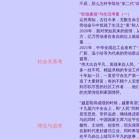
不易，那么怎样争取给“第二代”
“职场素描”与生活考量（一）
众所周知，古往今来，无数生命
劳动奋斗中筑就了生活之“美”和人
2020年，面对突如其来的疫情
方，亿万劳动者在各自岗位上兢
量……
2021年，中华全国总工会发布
广新、温小珍等为代表的劳动群众
篇章。
社会关系考
“伟大出自平凡，英雄来自人民。
多一丝不苟、精益求精的专业工
十年如一日，一直坚守在生产第
造了大量财富；有的不顾个人安
到尽职尽责的社区工作者……他
的光荣传统和家国情怀。
“越是取得成绩的时候，越要有居
十九届六中全会上，和“人民”同
居安思危、常怀远虑，继续推进
与此同时，中国国家主席习近平
极性、主动性、创造性，切实保
理念与追求
在新时代更好建功立业。同时希
在平凡岗位上续写不平凡的故事