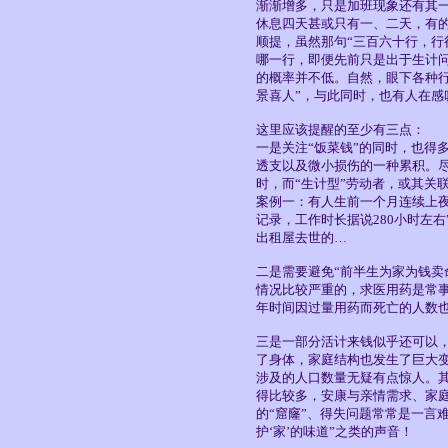
渐渐增多，只是加班现象还有其一
休息四天甚或只有一、二天，有
顺提，虽然那句“三百六十行，行
哪一行，即便先前只是出于生计
的概率并不低。自然，眼下各种
景喜人”，与此同时，也有人在感
这里应该提醒的至少有三点：
一是关注“饭菜钱”的同时，也得
透支以及微小损伤的一种累积。
时，而“生计型”劳动者，或其关联
案例一：有人生前一个月连续上夜
记录，工作时长据说280小时左
出租屋去世的…
二是需要避免“前半生为家为钱卖
情况比较严重的，求医用药是常
年时间因过量用药而死亡的人数也
三是一部分活计来钱似乎还可以，
了身体，家庭结构也发生了巨大
涉及的人口数量无疑有点惊人。
得比较多，安康与亲情需求、家
的“窟窿”、得失问题常常是一言
护‘家’的味道”之类的声音！