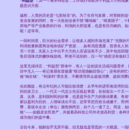
“利益型”：
其一个基本特征是，工作或行动取决于利益大小的现象
题意识方面…
诚然，人类的历史是“七彩纷呈”的。为了生存与发展，对资财的
造业发展的同时，有一大批创业者不惜“睡地板”，“啃菜团子”，
房地产等产业集群的行动，利润的大胆追逐，也是有目共睹的。如
呢！还等等。
一段时间里，巨大的社会需求，让很多人感到市场充满了“无限的
利润批量购置商业地块或矿产资源……如有消息透露，投资名人孙正义
另一方面，先富人士中出手大方的人应该说有不少，其中包括回报
鱼目混珠式的赚快钱游戏。即使不说别的，仅一句“倘若没有做好工
这里无须讳言，“利益型”群体中，有人一边创设生活或问题需求
目中无人——有记者朋友曾披露“暗访现场触目惊心”；还有的则忙着
做“钱生钱”、“利滚利”类生意，不断诱导民众超值消费、超前消
在此顺提，有点年纪的人可能比较清楚：从早年的进军南泥湾到后
到抗疫卫士……一代又一代志士先后挺起脊梁，在创造出一个又一
真、达美，是利国利民的好事，也是提升生产力的致动要素。有俗
家以盈利为目的，人情味淡出不说，还常常把百姓当成傻子。而伴
费，甚或令企业（单位）濒危倒闭后，自个儿一逃了之。而这，如
狼”——如贱卖全民资产，并披着高科技公司外衣放高利贷；各种
成为他们的盘中餐。
古往今来，钱财似乎无所不能，但无疑也是罪恶的一大根源。一段