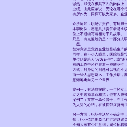
诚然，即使在极其平凡的岗位上
业绩。由此应该说，无论在哪个
有所作为，同样可以为家乡、企
众所周知，职场讲责任、有所担
本职岗位，愿意共担责任者是比
位上不断续写着相对平凡故事。
只是，有点尴尬的是：一部分人职
一些。
如潜意识里觉得企业就是搞生产
同样，在不少人眼里，医院就是“治
单位则是给人“发发证件”，或“追
有的工作中还存在着一些随意性
方式，对身边的问题可以视而不
而一些人思想麻木，工作推诿，
意懒地走向另一个世界……
案例一：有消息披露，一年轻女
助之中选择拿命相抗；也有人曾
案例二：某市一单位骨干，在工
为人知的心结，在被抑郁症折磨
另一方面，职场生活的不确定性
郁，职业倦怠现象也往往难以避
不知大家有否注意到，岗位招聘