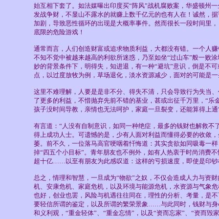
始互相下套了。如法媒曝出印度买“阵风”战机腐败案，华盛顿州
发战争财，不显山不露水的就赚上数千亿元的也有人在！诚然，据
加剧，导致恶性循环的出现是大概率事件。然而很长一段时间里，
底限的危险游戏！
通常而言，人们创造财富或追求物质利益，大都没有错。一个人赚
不知不觉中被越来越高的利欲所迷惑，乃至如坐“过山车”般一败
妙的背景条件下，明得失，知进退，有一种“避坑”意识，倒是不
点，以过度放牧为例，草场退化，淡水资源减少，面对的可能是一
这里不难理解，人要是是非不分、得失不清，只会导致行为失当、
了更多的利益，不惜抛弃先前不错的基业，甚或出征千万里，“乐金
孩子没时间导教，亲情也无法呵护，家庭一旦裂变，还能算得上通
有言道：“人没有自制意识，如同一种绝症，最多的钱财也解救不
得上成功人士。可遗憾的是，少有人面对利益而懂得必要的收敛，
萎。前不久，一位落马高官哽咽着忏悔道：其实贪欲如同吸毒一样
掉“四五个小目标”。青年朋友也不例外，如有人热衷于时尚消费不
超十亿……以至有朋友为此感叹道：这样的亏损速度，即使是印钞
总之，情理和智慧，一旦成为“物欲”之奴，不仅会造成人力与资
机、安康危机、家庭危机，以及环境与能源危机，水资源与气象危
也好，创业也罢，风险与机遇往往同在，理性的分析、考量，是不
要轻信所谓的鉴定，以及所谓的繁荣景象……与此同时，钱财与身
和义利观，“重金轻体”、“重金忘情”，以及“资而忘家”、“资而毁