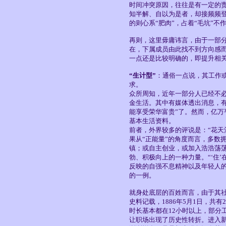
时间冲突原因，往往是有一定的
知半解、自以为是者，却接频频登
的则心系“肥肉”，占着“毛坑”不
再则，这里毋庸讳言，由于一部
在，下属成员由此找不到方向感
一点还是比较明确的，即提升相
“生计型”
：通俗一点说，其工作
求。
众所周知，近年一部分人已经不
金生活。其中有媒体透出消息，
能享受荣华富贵”了。然而，亿
基本生活资料。
前者，外界较多的评说是：“花天
果从“正能量”的角度而言，多数
镇；或自主创业，或加入浩浩荡荡
勃、积极向上的一种力量。“‘住
反映的自强不息精神以及年轻人
的一例。
就身处底层的百姓而言，由于其
史料记载，1886年5月1日，共
时长基本都在12小时以上，部分
让职场出现了历史性转折。进入