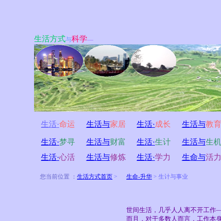
生活方式
科学
与
—
生活·
命运
生活
与
家居
生活·
成长
生活与
教
生活·
梦寻
生活与
财富
生活·
生计
生活与
生
生活·
心活
生活与
修炼
生活·
学力
生命与
活
您当前位置 ：
生活方式首页
>
生命-升华
>
生计与事业
世间生活，几乎人人离不开工作
而且，对于多数人而言，工作本