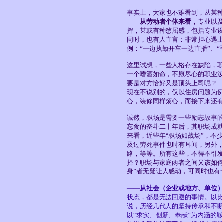
事实上，大家也不难看到，从某
——
从劳动者个体来看，
专业以
挥，甚或有种憋屈感，包括专业
同时，也有人直言：非常担心遇上
例：“一边执勤开车一边直播”、“
这里试想，一些人格存在缺陷，
一个嗜酒如命，不愿尽心的职业
要是对方恰好又是顶头上司呢？
现在不说别的，仅以住房问题为
心，装修同样烦心，而接下来还
诚然，职场是需要一些励志故事的
忘食的奋斗二十年后，其职场成
来看，近些年“职场如战场”，不
及过劳死事件也时有耳闻，另外，
路，等等。所有这些，不得不引
择？职场与家庭两者之间又该如
身”者无疑让人感动，可同时也有
——
从社会（企业或地方、单位
状态，都是无法回避的事情。以
说，历经几代人的坚持传承和不
以“求实、创新、奉献”为内涵的