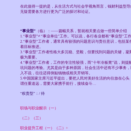
在此值得一提的是，从生活方式与社会学视角而言，钱财利益型导向
无疑需要各方进行更为广泛的探讨和论证。
“事业型”
（
临）：——篇幅关系，暂就相关要点做一些简单介绍
1.“事业型”≠ “事业单位”工作。可以说，各行各业都有“事业型”
2.“事业型”工作者，通常具有较强的问题意识与责任意识，包括
着目标推进。
3.“事业型”工作者性格大多沉稳、坚毅，但要找到问题的关键，
极为重要。
4.“事业型”工作者，工作的专注性较强，而“十年冷板凳”说，
坑问题的考验。尤其是由于多种原因，社会生活中还有不少事务，
入不说，往往还得倒贴钱物或相关开销等。
5.中国国家主席习近平提出，要把人民对美好生活的向往放在心
谓任重道远，需要大家携手前行，接续奋斗…
“权贵型”：/ 待
职场与职业醒示（一）
（二）（三）
职业提升工程（一）（二）
+