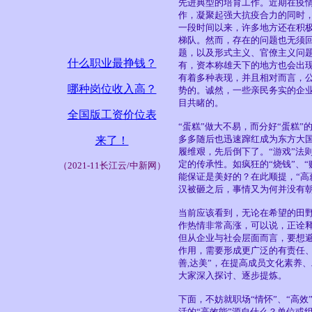
先进典型的培育工作。近期在疫
作，凝聚起强大抗疫合力的同时
一段时间以来，许多地方还在积
梯队。然而，存在的问题也无须
题，以及形式主义、官僚主义问
什么职业最挣钱？
有，资本称雄天下的地方也会出现
有着多种表现，并且相对而言，
哪种岗位收入高？
势的。诚然，一些亲民务实的企
目共睹的。
全国版工资价位表
“蛋糕”做大不易，而分好“蛋糕
多多随后也迅速蹿红成为东方大
来了！
履维艰，先后倒下了。“游戏”法则
定的传承性。如疯狂的“烧钱”、
（
2021-11
长江云/中新网）
能保证是美好的？在此顺提，“高
汉被砸之后，事情又为何并没有
当前应该看到，无论在希望的田
作热情非常高涨，可以说，正诠释
但从企业与社会层面而言，要想
作用，需要形成更广泛的有责任、
善,达美”，在提高成员文化素养
大家深入探讨、逐步提炼。
下面，不妨就职场“情怀”、“高效
活的“高效能”源自什么？单位或