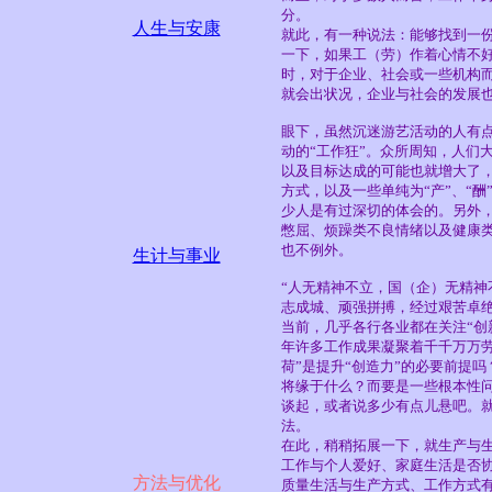
分。
人生与安康
就此，有一种说法：能够找到一份
一下，如果工（劳）作着心情不
时，对于企业、社会或一些机构
就会出状况，企业与社会的发展
眼下，虽然沉迷游艺活动的人有
动的“工作狂”。众所周知，人们
以及目标达成的可能也就增大了
方式，以及一些单纯为“产”、“
少人是有过深切的体会的。另外
憋屈、烦躁类不良情绪以及健康
也不例外。
生计与事业
“人无精神不立，国（企）无精神
志成城、顽强拼搏，经过艰苦卓
当前，几乎各行各业都在关注“创
年许多工作成果凝聚着千千万万劳动
荷”是提升“创造力”的必要前提
将缘于什么？而要是一些根本性
谈起，或者说多少有点儿悬吧。
法。
在此，稍稍拓展一下，就生产与
工作与个人爱好、家庭生活是否
方法与优化
质量生活与生产方式、工作方式有