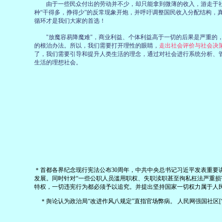
由于一些民众付出的劳动并不少，却只能拿到微薄的收入，游走于社
种“干得多，挣得少”的反常现象开炮，并呼吁调整国民收入分配结构，真
循环才是我们大家的首选！
"放魔容易降魔难"，商业利益、个体利益高于一切的后果是严重的
的根治办法。所以，我们需要打开理性的眼睛，
走出社会评价与社会决
了，我们需要引导和提升人类生活的理念，通过对社会进行系统分析、
生活的理想社会。
＊首都各界纪念现行宪法公布30周年，中共中央总书记习近平发表重要
发展。同时针对“一些公职人员滥用职权、失职渎职甚至徇私枉法严重损
特权，一切违宪行为都必须予以追究。并提出坚持国家一切权力属于人
＊舆论认为政治局“改进作风八规定”直指官场弊病。 人民网强国社区[“