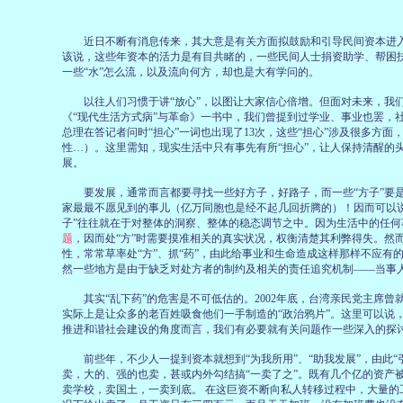
近日不断有消息传来，其大意是有关方面拟鼓励和引导民间资本进入更
该说，这些年资本的活力是有目共睹的，一些民间人士捐资助学、帮困扶
一些“水”怎么流，以及流向何方，却也是大有学问的。
以往人们习惯于讲“放心”，以图让大家信心倍增。但面对未来，我们在
《“现代生活方式病”与革命》一书中，我们曾提到过学业、事业也罢，社
总理在答记者问时“担心”一词也出现了13次，这些“担心”涉及很多方
性…）。这里需知，现实生活中只有事先有所“担心”，让人保持清醒的
展。
要发展，通常而言都要寻找一些好方子，好路子，而一些“方子”要是有
家最最不愿见到的事儿（亿万同胞也是经不起几回折腾的）！因而可以
子”往往就在于对整体的洞察、整体的稳态调节之中。因为生活中的任
题
，因而处“方”时需要摸准相关的真实状况，权衡清楚其利弊得失。然
性，常常草率处“方”、抓“药”，由此给事业和生命造成这样那样不应有
然一些地方是由于缺乏对处方者的制约及相关的责任追究机制——当事人
其实“乱下药”的危害是不可低估的。2002年底，台湾亲民党主席曾就
实际上是让众多的老百姓吸食他们一手制造的“政治鸦片”。这里可以说
推进和谐社会建设的角度而言，我们有必要就有关问题作一些深入的探
前些年，不少人一提到资本就想到“为我所用”、“助我发展”，由此“
卖，大的、强的也卖，甚或内外勾结搞“一卖了之”。既有几个亿的资产
卖学校，卖国土，一卖到底。 在这巨资不断向私人转移过程中，大量