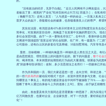
的。
“没有政治的经济，无异于白痴]。” 近日人民网有不少网友提出，
老板说了算；精英的“产业化”吃掉百姓何止91万元[ 田嘉力 ] ； 在
（ 唤醒千百万）还有人直言： “人与虎是一样的命运，一旦落入私有之
普罗大众的血汗，吞噬着社会的健康，也吞噬着善良人们的尊严、希望和未
其实在法国，有消息说有43%表示对资本主义经济制度完全失去信心
简单化，对发展的盲目信仰，则掩盖了在发展中实施的野蛮行为。 现在
多社会深层问题。由于“一夫一妻制名存实亡”，去年6月，香港60多位
文阐述中国须提防“造富运动”的社会陷阱。在广州，有一篇题为《“二
公司股份，还有白云区的多套住宅及商铺、10亩别墅用地、汽车等等及
显然，目标模糊，一种倾向掩盖另一种倾向是人类生活之大忌。有社
是由思想观念、理性层面上的问题所引起的。眼下的问题是，
整个社会
利、竭泽而渔、本末倒置的短期投机行为由此大量涌现。胡展奋为此怒喝
虎”的故事却告诉我们：改制，多少丑恶假汝之名而行！一些媒体已开始质
作为共和国的一员，我们大家还是想一想，走向文明、和谐之路，“智本
的一些
代价高昂的
被动应对模式？也许，欢迎外资民资参与文教、社会公
到哪里去？事实上，有的地方建设资金在中间环节被抽取了70％——如
阻断了青年人通过自身奋斗上升的道路 [ 土坷] 。需知，由于缺乏前
由此，发改委及有关方面同志是否需要换一种思路了，因为实现公平
亿万同胞负责，也要对企业、企业家负责，对下一代负责，要经得起历
化”！