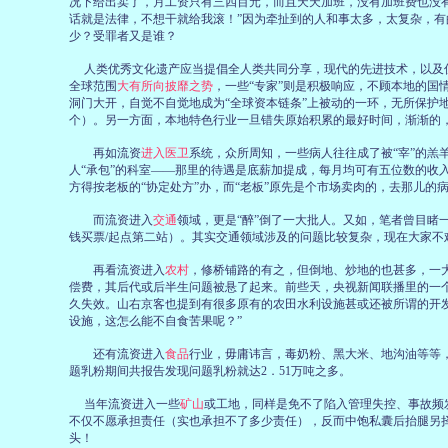
况下给出卖了，月工资只有三四百元，而且天天加班，没有加班费也没有
话就是法律，不想干就给我滚！”因为牵扯到的人和事太多，太复杂，有
少？受罪者又是谁？
人类优秀文化遗产应当提倡全人类共同分享，现代的先进技术，以及
全球范围
大有所向披靡之势
，一些“专家”则是积极响应，不顾本地的国情
洞门大开，自觉不自觉地成为“全球资本链条”上被动的一环，无所保护地
个）。另一方面，本地特色行业一旦错失原始积累的最好时间，渐渐的，
再如流资
进入医卫
系统，众所周知，一些病人往往成了被“宰”的羔
人“承包”的科室——那里的待遇是底薪加提成，每月均可有五位数的收
方得按老板的“协定处方”办，而“老板”原先是个市场卖肉的，去那儿的病
而流资
进入
交通
领域，更是“醉”倒了一大批人。又如，笔者曾目睹
钱买票/起点第二站）。其实交通领域涉及的问题比较复杂，现在大家
再看流资
进入
农村
，修桥铺路的有之，但倒地、炒地的也甚多，一
偿费，其后代或后半生问题被悬了起来。前些天，央视新闻联播里的一
久失效。山右京客也提到有很多原有的农田水利设施甚或还被所谓的开
设施，这怎么能不自食苦果呢？”
还有流资
进入
食品
行业
，毋庸讳言，毒奶粉、黑大米、地沟油等等
题乳粉期间共报告发现问题乳粉就达2．51万吨之多。
当年流资
进入一些
矿山
或工地，同样是免不了陷入管理失控、事故频
不仅不愿承担责任（实也承担不了多少责任），反而中饱私囊后抬腿另择
头！