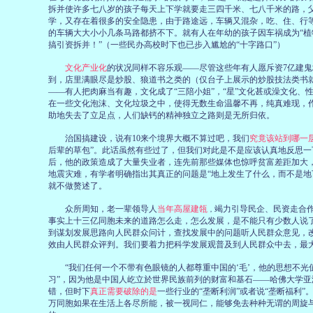
拆并使许多七八岁的孩子每天上下学就要走三四千米、七八千米的路，
学，又存在着很多的安全隐患，由于路途远，车辆又混杂，吃、住、行
的车辆大大小小几条马路都挤不下。就有人在年幼的孩子因车祸成为“植
搞引资拆并！”（一些民办高校时下也已步入尴尬的“十字路口”）
文化产业化
的状况同样不容乐观——尽管这些年有人愿斥资7亿建鬼
到，店里满眼尽是炒股、狼道书之类的（仅台子上展示的炒股技法类书
——有人把肉麻当有趣，文化成了“三陪小姐”，“星”文化甚或澡文化
在一些文化泡沫、文化垃圾之中，使得无数生命温馨不再，纯真难现，
助地失去了立足点，人们缺钙的精神独立之路则是无所归依。
治国搞建设，说有10来个境界大概不算过吧，我们
究竟该站到哪一
后辈的草包”。此话虽然有些过了，但我们对此是不是应该认真地反思
后，他的政策造成了大量失业者，连先前那些媒体也惊呼贫富差距加大
地震灾难，有学者明确指出其真正的问题是“地上发生了什么，而不是地
就不做赘述了。
众所周知，老一辈领导人
当年高屋建瓴
竭力引导民企、民资走合
，
事实上十三亿同胞未来的道路怎么走，怎么发展，是不能只有少数人说了
到谋划发展思路向人民群众问计，查找发展中的问题听人民群众意见，
效由人民群众评判。我们要着力把科学发展观普及到人民群众中去，最
“我们任何一个不带有色眼镜的人都尊重中国的‘毛’，他的思想不光
习”，因为他是中国人屹立於世界民族前列的财富和基石——哈佛大学亚
错，但时下
真正需要破除的是
一些行业的“垄断利润”或者说“垄断福利
万同胞如果在生活上各尽所能，被一视同仁，能够免去种种无谓的周旋