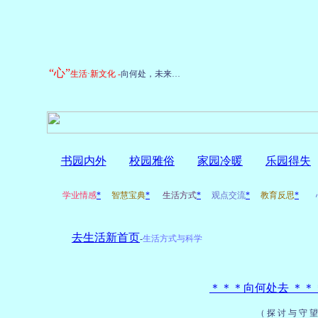
“心”
生活·新文化
-
向何处，未来…
书园内外
校园雅俗
家园冷暖
乐园得失
学业情感
*
智慧宝典
*
生活方式
*
观点交流
*
教育反思
*
心
去生活新首页
-
生活方式与科学
＊＊＊向何处去 ＊
（ 探 讨 与 守 