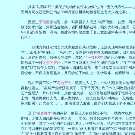
其实“沈阳41只一类保护动物命丧资本游戏”也有一定的代表性—— 据
民网有网友还提到云南超3000万亩桉树林终酿世纪生态大灾难之事）。
流资进军
能源
领域
呢，前一时期很多人便是“竭泽而渔”。往昔，河
致使河水污染，河床迅速抬高，农田耕地被破坏，损失大都难以挽回，还有
年8月至9月陕西、湖南、福建等地相继发生千名儿童血铅中毒事件，中
代价！
一些地方的经济增长方式竟粗放到杀鸡取卵，无法实现可持续发展的程度
包”，牵几下“牛尾巴”、“马尾巴”，显然是很难有多大的成效的，因为
后，通过对自然、对他人的掠夺，撑起了“
一枝独秀
”型的经济增长，随
层形成了一种
无形的挤压
，平民层只能成为廉价的雇佣劳动力，“生产”
缘化”就可能任人宰割，可能永世都难以翻身。用 “ 诅咒宰民祸国贼”
建设者，不仅没有富起来，反而纷纷下岗失业，生计艰难，前程暗淡。 
现在不得不说一下
房地产业
，流资进入之后，一些人翻来覆去地倒
得起住进去。”虽然产业经济发展了，可千千万万拼命工作的同胞百姓发
在产业经济一片叫好声中，房价“坐火箭”，亿万百姓被勒着脖子憔悴不
土地，而后再卖给人民，赚人民的钱，一些人短短几年时间从一无所能、
多次因买不起房失恋…）。 而流资进入股市，散户们大都成了身不由己的
至于
“引资办学”
热的兴起，更是让人有些哭笑不得。一些办学机构，
扩招，无数人由此饱受折腾之苦——文化、教育领域有其全民性、公益
个时期里，其“产业化”的声音此起彼伏，很有号召力。也许倡导者其本
而且可以开拓新的发展空间，一些人“做大教育产业蛋糕”的口号喊得震
在“扩大优质教育满足百姓需求”的旗号下，在“选××就是选择成功”的