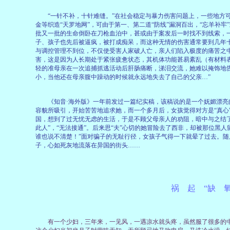
“一针不补，十针难缝。”在社会稳定与暴力伤害问题上，一些地方可
金等织造“天罗地网”，可由于第一、第二道“防线”漏洞百出，“忘羊补
批又一批的生命倒卧在刀枪血泊中，甚或由于案发后一时找不到线索，
子、孩子也先后被逼疯，被打成痴呆，而这种无情的伤害通常要到几年
与调控管理不到位，不仅使受害人家破人亡，亲人们陷入极度的痛苦之
害，这是因为人长期处于紧张疲惫状态，其机体功能甚易紊乱（有材料表
轻的准母亲在一次追捕抓逃活动后肝肠痛断，涕泪交流，她难以掩饰地
小，当他还在母亲腹中躁动的时候就永远地失去了自己的父亲…”
《知音·海外版》一年前发过一篇纪实稿，该稿说的是一个妩媚漂亮
容貌所吸引，开始苦苦地追求她，而一个多月后，女孩觉得对方是“真心”
国，想到了过无忧无虑的生活，于是不顾父母亲人的劝阻，暗中与之结
此人”，“无法接通”。后来思“夫”心切的她冒险去了西非，却被那位黑人
谁也说不清楚！”面对骗子的无耻行径，女孩子气得一下就晕了过去。
子，心如死灰地流落在异国的街头……
祸 起 “缺 氧
有一个少妇，三年来，一见风，一遇凉水就头疼，虽然服了很多的中