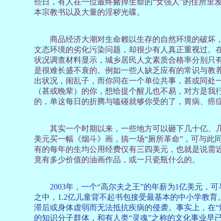
些日，有人在一位最终赌掉生命的“女强人”的住所里
本宗教书以及大量的淫秽光碟。
商品经济大潮对生命赖以生存的自然环境的破坏，
文态环境的劣化污染问题，却很少有人真正重视过。在
状况调查材料显示，城乡居民人文素质合格率分别只有11
是很难长盛不衰的。例如一些人缺乏应有的常识与教
出状况，闹乱子，而你同在一个单位共事，甚或同处
（甚或晚辈）的你，想给提个醒儿也不易，对方是我
的，单这每日的折腾与嗑碰就够你受的了，胃病、癌
其实一个时期以来，一些地方可以砸下几十亿、几
美元买一幅《烟斗》画，搞一场“厕所革命”，可与此
有的每年的生均公用经费仅有三四美元，也就是说需近
竟有多少价值的油画作品，或一只瓷瓶什么的。
2003年，一个“高尔夫之王”的年薪为1亿美元，
之中，1.2亿儿童背不起书包接受最基本的中小学教
滞后或身体虚弱而无法抵抗疾病的侵袭。事实上，在“
的知识分子群体，和有人类“灵魂”之称的文化事业早