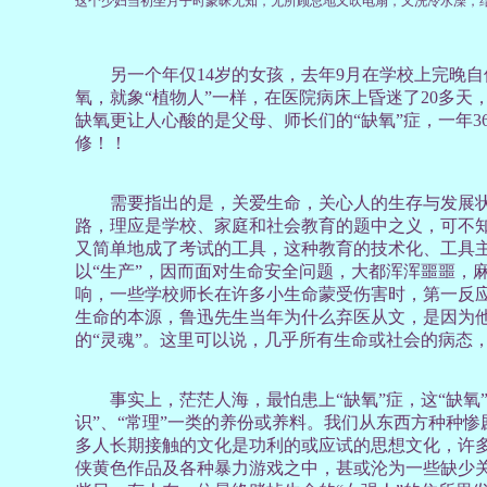
这个少妇当初坐月子时蒙昧无知，无所顾忌地又吹电扇，又洗冷水澡，
另一个年仅14岁的女孩，去年9月在学校上完晚自
氧，就象“植物人”一样，在医院病床上昏迷了20多
缺氧更让人心酸的是父母、师长们的“缺氧”症，一年3
修！！
需要指出的是，关爱生命，关心人的生存与发展状
路，理应是学校、家庭和社会教育的题中之义，可不
又简单地成了考试的工具，这种教育的技术化、工具
以“生产”，因而面对生命安全问题，大都浑浑噩噩，
响，一些学校师长在许多小生命蒙受伤害时，第一反应
生命的本源，鲁迅先生当年为什么弃医从文，是因为
的“灵魂”。这里可以说，几乎所有生命或社会的病态
事实上，茫茫人海，最怕患上“缺氧”症，这“缺氧”
识”、“常理”一类的养份或养料。我们从东西方种种
多人长期接触的文化是功利的或应试的思想文化，许
侠黄色作品及各种暴力游戏之中，甚或沦为一些缺少关