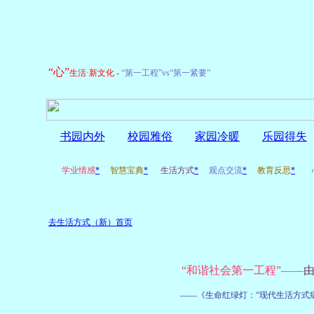
“心”
生活
·
新文化
-
“第一工程”vs“第一紧要”
书园内外
校园雅俗
家园冷暖
乐园得失
学业情感
*
智慧宝典
*
生活方式
*
观点交流
*
教育反思
*
心
去生活方式（新）首页
“和谐社会第一工程”——
由
——《生命红绿灯：“现代生活方式病