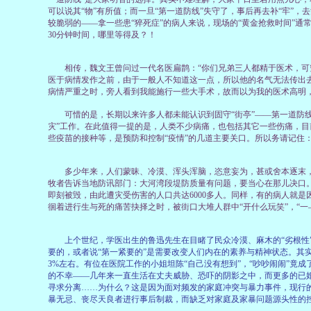
可以说其“物”有所值；而一旦“第一道防线”失守了，事后再去补“牢”
较脆弱的——拿一些患“猝死症”的病人来说，现场的“黄金抢救时间”通
30分钟时间，哪里等得及？！
相传，魏文王曾问过一代名医扁鹊：“你们兄弟三人都精于医术，可究
医于病情发作之前，由于一般人不知道这一点，所以他的名气无法传出
病情严重之时，旁人看到我能施行一些大手术，故而以为我的医术高明，
可惜的是，长期以来许多人都未能认识到固守“街亭”——第一道防线的
灾”工作。在此值得一提的是，人类不少病痛，也包括其它一些伤痛，
些疫苗的接种等，是预防和控制“疫情”的几道主要关口。所以务请记住：
多少年来，人们蒙昧、冷漠、浑头浑脑，恣意妄为，甚或舍本逐末，搞
牧者告诉当地防讯部门：大河湾段堤防质量有问题，要当心在那儿决口。
即刻被毁，由此遭灾受伤害的人口共达6000多人。同样，有的病人就
徊着进行生与死的痛苦抉择之时，被街口大堆人群中“开什么玩笑”，“一
上个世纪，学医出生的鲁迅先生在目睹了民众冷漠、麻木的“劣根性
要的，或者说“第一紧要的”是需要改变人们内在的素养与精神状态。其
3%左右。有位在医院工作的小姐坦陈“自己没有想到”，“吵吵闹闹”竟
的不幸——几年来一直生活在丈夫威胁、恐吓的阴影之中，而更多的已婚
寻求分离……为什么？这是因为面对频发的家庭冲突与暴力事件，现行
暴无忌、丧尽天良者进行事后制裁，而缺乏对家庭及家暴问题源头性的