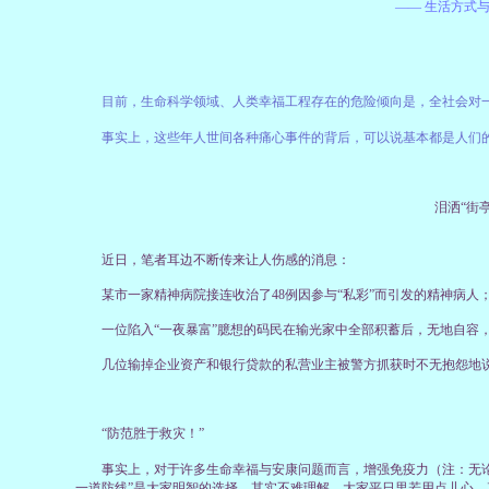
—— 生活方式
目前，生命科学领域、人类幸福工程存在的危险倾向是，全社会对一些
事实上，这些年人世间各种痛心事件的背后，可以说基本都是人们的
泪洒“街
近日，笔者耳边不断传来让人伤感的消息：
某市一家精神病院接连收治了48例因参与“私彩”而引发的精神病人
一位陷入“一夜暴富”臆想的码民在输光家中全部积蓄后，无地自容
几位输掉企业资产和银行贷款的私营业主被警方抓获时不无抱怨地说
“防范胜于救灾！”
事实上，对于许多生命幸福与安康问题而言，增强免疫力（注：无论家
一道防线”是大家明智的选择。其实不难理解，大家平日里若用点儿心，