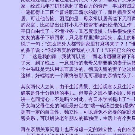
家，经过几年打拼积累起了数百万的资产，事业有成
一笔抵得上三四个普通职工薪水的款子，而且婚后又
居。可让他苦恼、困厄的是，母亲常以居高临下无可
的家庭，比如提出让其小儿子接管市场部经理的工作
平日自由惯了，不懂业务，又态度傲慢，结果很快使
文友的妻子下班回家，只见客厅里满地烟头，桌上的
说了一句：“怎么把外人都带到家里打麻将来了？！”
的鼻子说：“你没有资格管我的小儿子！”压抑已久的
了：“这是我的家，我就可以管！”而老者哪里容得下
了天。到了晚上，一意孤行的老母又非要他的妻子认
个中滋味是无法用语言表达的。彻底失望的妻子这次
这样，好端端的一个家终被那无可理喻的亲情给毁了
其实两代人之间，由于生活背景、生活观念以及生活
确实是件十分尴尬的事儿。但养育之恩不能不顾，即
讲一点同情心，不是吗？对此，有日本学者提出了“一
子女与父母住处的间距最好定在“端一碗汤过去仍是热
拥有一定的自主性、独立性，可以避免不必要的家庭
密关系，可以解决老年朋友的孤独症，生活上有个照
再在亲朋关系问题上也应考虑一定的独立性，有的在