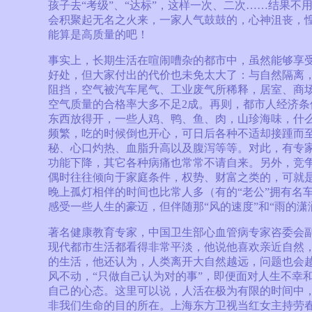
孩子去“考级”、“达标”，这样一次、二次……结果不
会积聚起无名之火来，一家人气鼓鼓的，心神沮丧，
能算是高质量的吧！
事实上，长期生活在喧闹嘈杂的都市中，虽然能够享
好处，但大家付出的代价也未免太大了：与自然隔离
阻挡，空气被汽车尾气、工业废气所稀释，居室、商
空气质量的合格率大多不足2成。再则，都市人经济条
东西放得开，一些人鸡、鸭、鱼、肉，山珍海味，什
频繁，吃的时候倒也开心，可日后各种不适却接踵而
秘、心口灼热、血脂升高以及腹泻等等。对此，有专
功能下降，其它各种病痛也常常不请自来。另外，竞
偶时往往倾向于家庭条件，权势、财富之类的，可就是
晚上孤灯相伴的时间也比常人多（有的“老公”拥有名
感受一些人生的豪迈，但伴随那“风的速度”和“雨的潇
著名健康教育专家，中国卫生部心血管病专家咨委会
现代都市生活都看得非常平淡，他说他喜欢亲近自然
的生活，他还认为，人类离开大自然越远，问题也会
风不动，“只做自己认为对的事”，即便面对人生不幸
自己的心态。这里可以说，人活在极为有限的时间中
非我们生命的目的所在。上海东方卫视当红女主持劳