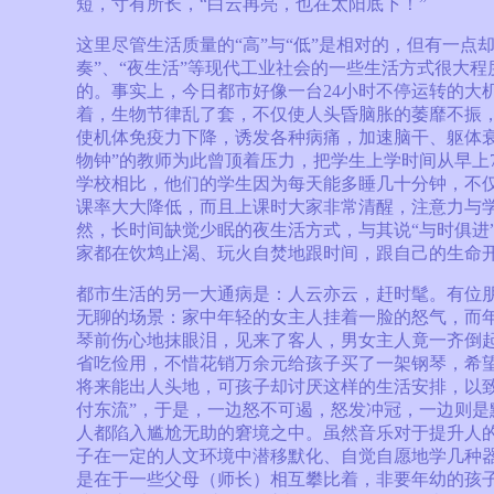
短，寸有所长，“白云再亮，也在太阳底下！”
这里尽管生活质量的“高”与“低”是相对的，但有一点
奏”、“夜生活”等现代工业社会的一些生活方式很大
的。事实上，今日都市好像一台24小时不停运转的大
着，生物节律乱了套，不仅使人头昏脑胀的萎靡不振
使机体免疫力下降，诱发各种病痛，加速脑干、躯体衰
物钟”的教师为此曾顶着压力，把学生上学时间从早上7∶
学校相比，他们的学生因为每天能多睡几十分钟，不
课率大大降低，而且上课时大家非常清醒，注意力与
然，长时间缺觉少眠的夜生活方式，与其说“与时俱进”
家都在饮鸩止渴、玩火自焚地跟时间，跟自己的生命
都市生活的另一大通病是：人云亦云，赶时髦。有位
无聊的场景：家中年轻的女主人挂着一脸的怒气，而
琴前伤心地抹眼泪，见来了客人，男女主人竟一齐倒
省吃俭用，不惜花销万余元给孩子买了一架钢琴，希
将来能出人头地，可孩子却讨厌这样的生活安排，以致
付东流”，于是，一边怒不可遏，怒发冲冠，一边则是
人都陷入尴尬无助的窘境之中。虽然音乐对于提升人
子在一定的人文环境中潜移默化、自觉自愿地学几种
是在于一些父母（师长）相互攀比着，非要年幼的孩