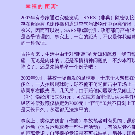
幸 福 的“距 离”
2003年有专家通过实验发现，SARS（非典）除密
存在近距离飞沫传播和通过空气污染物作中距离传播，
余米。因而可以说，SARS肆虐时期，政府部门严格
是合乎情理的。事实上，一定的距离，不仅是你我健
的一种保证。
古往今来，生活中由于对“距离”的无知和疏忽，我们
痛，无论是肉体的，还是亲情精神问题的，不少本可
降临了。还是先简单举一个例子吧：
2002年9月，某校一场自发的足球赛，十来个人聚集在
多久，一人抬脚踢球时，球不偏不倚迎面击中了场上
该同事右眼失眠。几天后，由于赔偿问题双方又闹上
（补）偿经济损失6万元，可法院方面审理后认为事件
经济补偿数额仅核定为7000元！“官司”虽然不日划
是天长日久，永远都无法抹平的。
事实上，类似的伤害（伤痛）事故笔者时有见闻，虽
的运动（体育运动或者一些生产活动），有的尽管不
的距离意识，自我保护意识是不可或缺的。另外，即