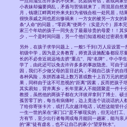
一点而滋生出许多的不快来。比如搞寄宿，甚或两家
小表妹却偏要捣乱，矛盾与苦恼就来了，而混居自然更
月，钱塘江畔两对外来夫妇为省钱合租一处民居，结果
很快亲戚之间也惹出惨祸来：一方女的被另一方女的
条“人命”的问题，“零距离”使两个（实是六个）原本
家三个年幼的孩子一同失去了最最珍贵的母爱！！其
少，一个是时间问题，另一个他们知道相处过密易生
另外，在孩子求学问题上，一般5 千到1万人应设置一
初级中学，因为是义务教育，师资及设施配备都应尽
长的不必舍近就远地去挤“重点”、闯“名牌”，中小学
学了，由此还可以免去许许多多的事故隐患。可由于
因，我们不少做父母的盲目赶风，不顾自己孩子的自
各种风险，东拼西凑花上数万甚或数十上百万元的把
果，同样由于这不可忽视的“距离”因素，反而把孩子培
其实易知，背井离乡，长年里家人不能团聚是一件十
教授，虽然他的两孩子都在大洋彼岸拿到了博士、硕
孤苦零丁的，每当有病痛时，边上竟连个说说话的人
了给你寄张卡片，或打几次越洋电话，试想这能管什
一生一世的呆在“家门口”是不够现实的，但无论打工
方有节，至少出行者每周或每月能回一趟家，能与亲
的“家”徒有虚名，也不让自己的家小“望穿秋水”。