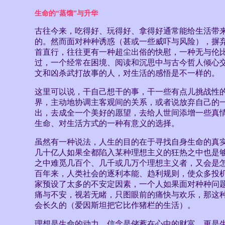
生命的“蒸馏”与升华
古往今来，吃得好、玩得好、拿得好通常能给生活带来
的。然而面对种种诱惑（甚或一些威吓与风险），摒
首直行，往往更有一种超尘出俗的快慰，一种无与伦
过，一个经常在困境、阅读和沉思中与古今哲人倾心
文和凶杀武打故事的人，对生活的感悟是不一样的。
这里可以说，干自己想干的事，干一些有点儿挑战性
界，主动地协调主客观间的关系，或者说放弃自己的
出，去成全一个美好的愿望，去给人世间添增一些真
生命、对生活方式的一种有意义的选择。
虽然有一种说法，人生的目的在于寻找自身生命的真
几十亿人如果全都陷入某种理想主义的狂热之中也是
之中难觅几百个、几千或几万个理想主义者，又会是
百年来，人类社会的逐利本能、趋利规则，使众多投
家预设了太多的不安定因素，一个人如果面对种种问
痛与不安，视若无睹，只图眼前的痛快与欢乐，那这
会长久的（爱因斯坦把它比作猪栏的生活）。
理想是生命的动力，信念是储蓄在心中的财富，更是